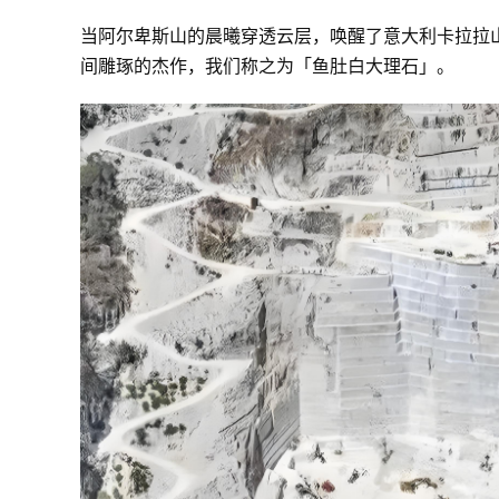
当阿尔卑斯山的晨曦穿透云层，唤醒了意大利卡拉拉
间雕琢的杰作，我们称之为「鱼肚白大理石」。