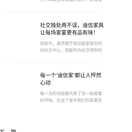
为用户提供专业的家装服务。我们
国内最先成功将自制家具产品和室内设计服务结合起来的企
。
社交独处两不误，迪信家具
让每场家宴更有品有味！
到如今，虽然客厅依旧是家居空间
的社交中心，但能作为社交场所的
餐厅、咖啡厅、茶馆等公开场所实
太多了！大家也愈来愈享受“邀客出门”，那么在家接待亲朋
友是否已经失去应有的价值？
每一个“迪信家”都让人怦然
心动
每一次的完结都代表了另一段故事
的开始，在这个家中我们的故事完
结，但是主人的故事正在开始......