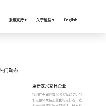
服务支持
▼
关于迪信
▼
English
热门动态
重新定义家具企业
我们在全国拥有20多家体验店，我
们是整体家装工业化的先行者，致
力于高端整体家居的设计、研发及