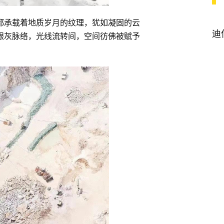
都承载着地质岁月的纹理，犹如凝固的云
迪
银灰脉络，光线流转间，空间彷佛被赋予