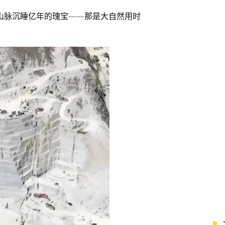
山脉沉睡亿年的瑰宝——那是大自然用时
是
业
在
好