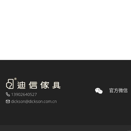
官方微信
13902640527
dickson@dickson.com.cn