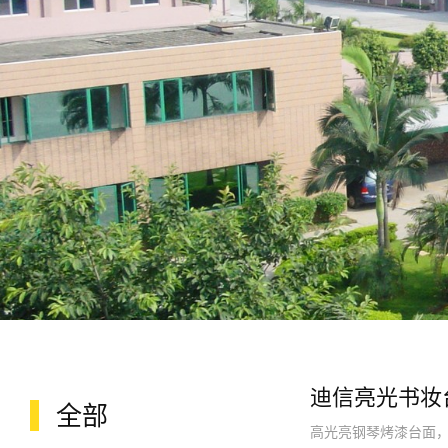
迪信亮光书妆
全部
高光亮钢琴烤漆台面