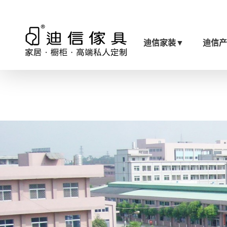
迪信家装
▼
迪信