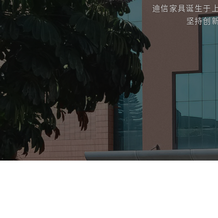
迪信家具诞生于
坚持创