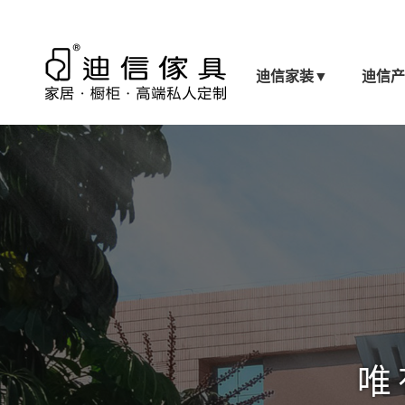
迪信家装
▼
迪信
唯