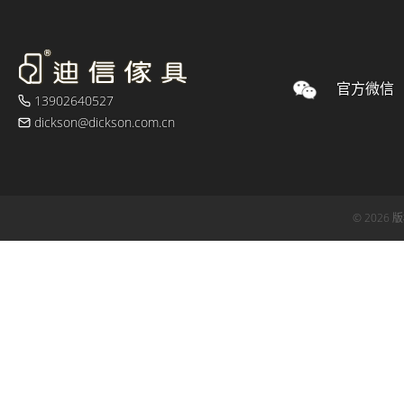
官方微信
13902640527
dickson@dickson.com.cn
© 2026 