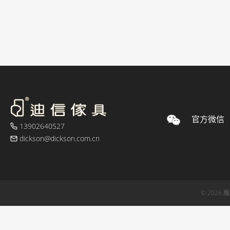
官方微信
13902640527
dickson@dickson.com.cn
© 2026 