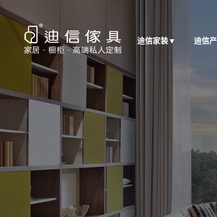
迪信家装
▼
迪信