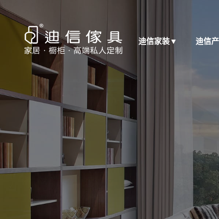
迪信家装
▼
迪信