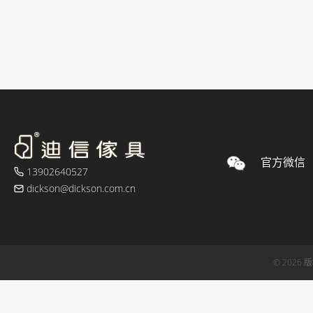
官方微信
13902640527
dickson@dickson.com.cn
© 2026 